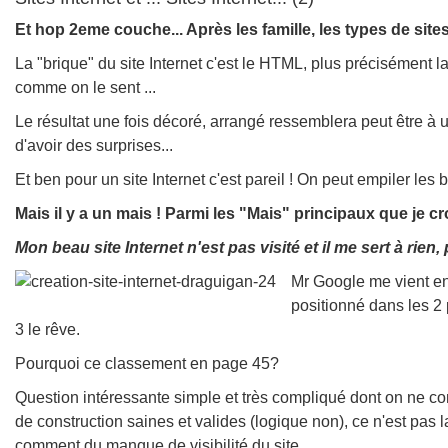
Et hop 2eme couche... Après les famille, les types de sites
La "brique" du site Internet c'est le HTML, plus précisément l
comme on le sent ...
Le résultat une fois décoré, arrangé ressemblera peut être à 
d'avoir des surprises...
Et ben pour un site Internet c'est pareil ! On peut empiler les b
Mais il y a un mais ! Parmi les "Mais" principaux que je c
Mon beau site Internet n'est pas visité et il me sert à ri
Mr Google me vient en 
positionné dans les 2 
3 le rêve.
Pourquoi ce classement en page 45?
Question intéressante simple et très compliqué dont on ne co
de construction saines et valides (logique non), ce n'est pas 
comment du manque de visibilité du site...