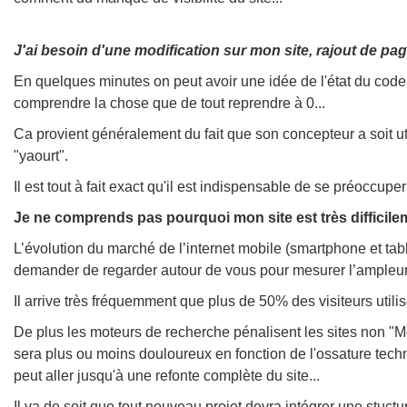
J'ai besoin d'une modification sur mon site, rajout de pag
En quelques minutes on peut avoir une idée de l'état du code
comprendre la chose que de tout reprendre à 0...
Ca provient généralement du fait que son concepteur a soit ut
"yaourt".
Il est tout à fait exact qu'il est indispensable de se préocc
Je ne comprends pas pourquoi mon site est très difficile
L’évolution du marché de l’internet mobile (smartphone et ta
demander de regarder autour de vous pour mesurer l’ample
Il arrive très fréquemment que plus de 50% des visiteurs utili
De plus les moteurs de recherche pénalisent les sites non "M
sera plus ou moins douloureux en fonction de l'ossature tech
peut aller jusqu'à une refonte complète du site...
Il va de soit que tout nouveau projet devra intégrer une stuc