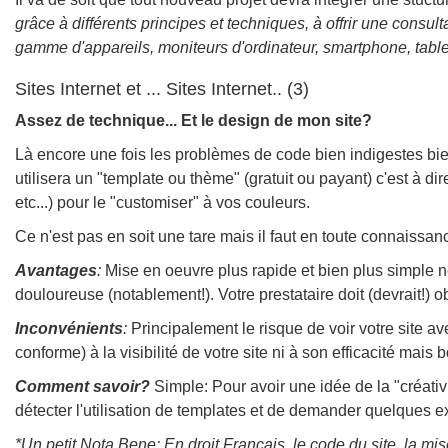
grâce à différents principes et techniques, à offrir une consul
gamme d'appareils, moniteurs d'ordinateur, smartphone, table
Sites Internet et ... Sites Internet.. (3)
Assez de technique... Et le design de mon site?
Là encore une fois les problèmes de code bien indigestes bien
utilisera un "template ou thème" (gratuit ou payant) c'est à di
etc...) pour le "customiser" à vos couleurs.
Ce n'est pas en soit une tare mais il faut en toute connaissa
Avantages
:
Mise en oeuvre plus rapide et bien plus simple né
douloureuse (notablement!). Votre prestataire doit (devrait!) ob
Inconvénients
:
Principalement le risque de voir votre site av
conforme) à la visibilité de votre site ni à son efficacité ma
Comment savoir?
Simple: Pour avoir une idée de la "créativi
détecter l'utilisation de templates et de demander quelques ex
*Un petit Nota Bene:
En droit Français, le code du site, la mis