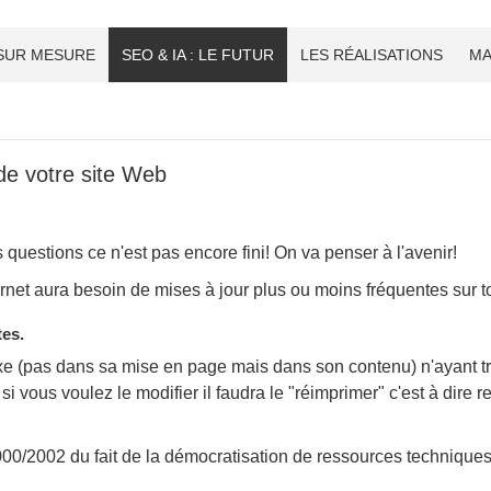
 SUR MESURE
SEO & IA : LE FUTUR
LES RÉALISATIONS
MA
de votre site Web
uestions ce n'est pas encore fini! On va penser à l'avenir!
ernet aura besoin de mises à jour plus ou moins fréquentes sur to
tes.
e (pas dans sa mise en page mais dans son contenu) n'ayant très 
e si vous voulez le modifier il faudra le "réimprimer" c'est à dire 
000/2002 du fait de la démocratisation de ressources techniqu