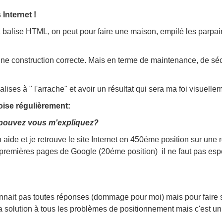
 Internet !
a balise HTML, on peut pour faire une maison, empilé les parpain
une construction correcte. Mais en terme de maintenance, de sécu
alises à " l'arrache" et avoir un résultat qui sera ma foi visuelle
roise régulièrement:
en, pouvez vous m'expliquez?
aide et je retrouve le site Internet en 450éme position sur une re
premières pages de Google (20éme position) il ne faut pas espérer
nnait pas toutes réponses (dommage pour moi) mais pour faire si
la solution à tous les problèmes de positionnement mais c'est un