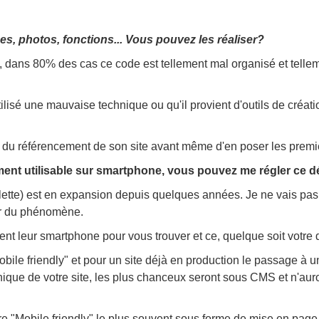
es, photos, fonctions... Vous pouvez les réaliser?
, dans 80% des cas ce code est tellement mal organisé et tellem
ilisé une mauvaise technique ou qu'il provient d'outils de créa
uper du référencement de son site avant même d'en poser les prem
ment utilisable sur smartphone, vous pouvez me régler ce dé
blette) est en expansion depuis quelques années. Je ne vais pa
ur du phénomène.
sent leur smartphone pour vous trouver et ce, quelque soit votre 
obile friendly" et pour un site déjà en production le passage à
nique de votre site, les plus chanceux seront sous CMS et n'aur
ture "Mobile friendly" le plus souvent sous forme de mise en pa