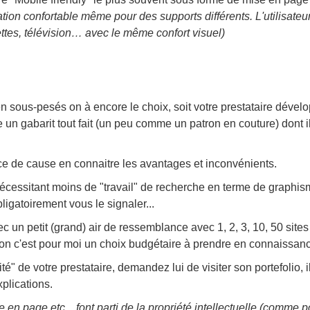
tation confortable même pour des supports différents. L'utilisate
ttes, télévision… avec le même confort visuel)
 sous-pesés on à encore le choix, soit votre prestataire dévelo
re un gabarit tout fait (un peu comme un patron en couture) dont i
nce de cause en connaitre les avantages et inconvénients.
cessitant moins de "travail" de recherche en terme de graphisme
ligatoirement vous le signaler...
ec un petit (grand) air de ressemblance avec 1, 2, 3, 10, 50 site
is bon c'est pour moi un choix budgétaire à prendre en connaissanc
té" de votre prestataire, demandez lui de visiter son portefolio, 
plications.
e en page etc... font parti de la propriété intellectuelle (comme p