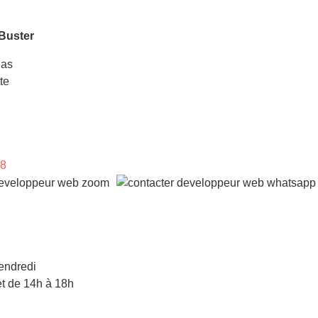
Buster
las
te
98
endredi
t de 14h à 18h