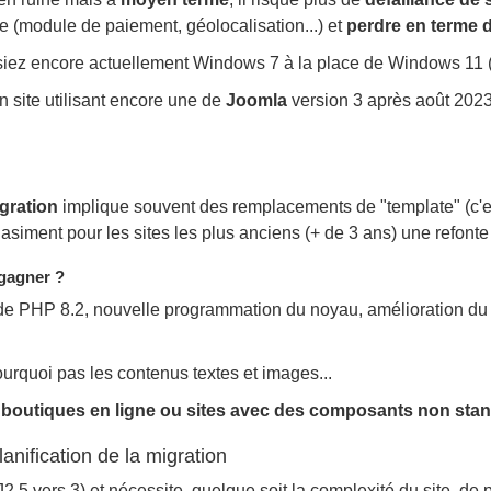
le (module de paiement, géolocalisation...) et
perdre en terme 
isiez encore actuellement Windows 7 à la place de Windows 11 (
 site utilisant encore une de
Joomla
version 3 après août 2023
gration
implique souvent des remplacements de "template" (c'est
ment pour les sites les plus anciens (+ de 3 ans) une refonte t
 gagner ?
 de PHP 8.2, nouvelle programmation du noyau, amélioration du 
urquoi pas les contenus textes et images...
es boutiques en ligne ou sites avec des composants non sta
anification de la migration
2.5 vers 3) et nécessite, quelque soit la complexité du site, d