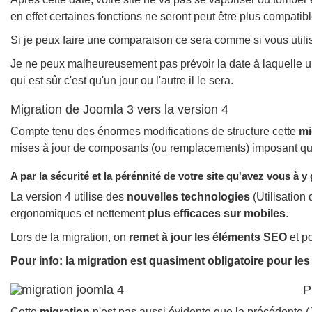
en effet certaines fonctions ne seront peut être plus compatib
Si je peux faire une comparaison ce sera comme si vous util
Je ne peux malheureusement pas prévoir la date à laquelle un
qui est sûr c'est qu'un jour ou l'autre il le sera.
Migration de Joomla 3 vers la version 4
Compte tenu des énormes modifications de structure cette
mi
mises à jour de composants (ou remplacements) imposant quasi
A par la sécurité et la pérénnité de votre site qu'avez vous à y
La version 4 utilise des
nouvelles technologies
(Utilisation
ergonomiques et nettement
plus efficaces sur mobiles
.
Lors de la migration, on
remet à jour les éléments SEO
et po
Pour info: la migration est quasiment obligatoire pour l
Pl
Cette
migration
n'est pas aussi évidente que la précédente (J