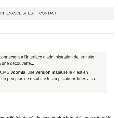
INTENANCE SITES
CONTACT
connectent à l'interface d'administration de leur site
ra une découverte...
du CMS
Joomla
, une
version majeure
la 4 est en
un peu plus de recul sur les implications liées à sa
sécurité
(piratage), de devenir
plus lent
et à terme
obsolète
,