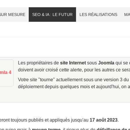
 SUR MESURE
SEO & IA : LE FUTUR
LES RÉALISATIONS
MA
Les propriétaires de
site Internet
sous
Joomla
qui se 
doivent avoir croisé cette alerte, pour les autres ce se
omla 4
Votre site "tourne" actuellement sous une version 3 
déploiement depuis quelques mois et aujourd'hui, on a 
ront toujours publiés et appliqués jusqu'au
17 août 2023
.
 en ruine mais à
moyen terme
, il risque plus de
défaillance de 