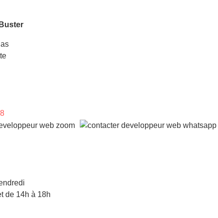
Buster
las
te
98
endredi
t de 14h à 18h