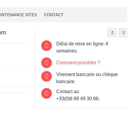
INTENANCE SITES
CONTACT
com
Site
Site
internet
inter
Chambray-
Brig
lès-
tech
Délai de mise en ligne: 4
Tours:
coordinatio
semaines.
Comment procéder ?
Virement bancaire ou chèque
bancaire
Contact au
+33(0)6 88 49 30 98.