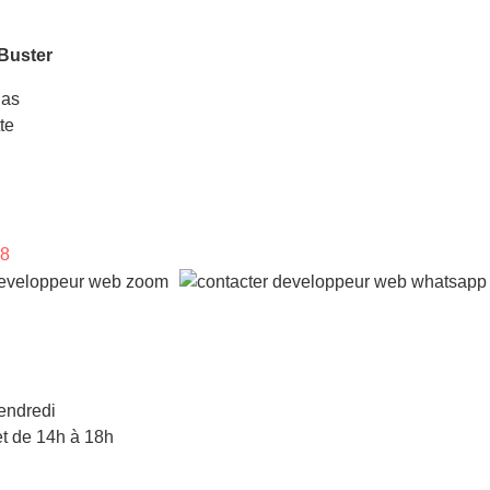
Buster
las
te
98
endredi
t de 14h à 18h