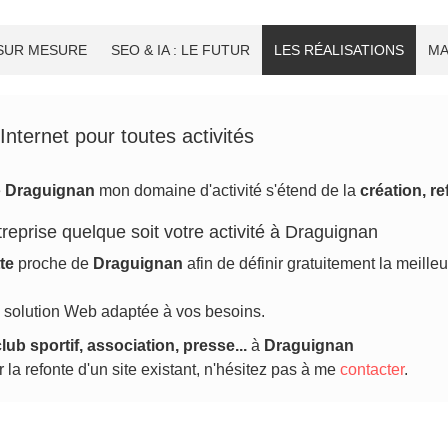
 SUR MESURE
SEO & IA : LE FUTUR
LES RÉALISATIONS
MA
Internet pour toutes activités
e
Draguignan
mon domaine d'activité s'étend de la
création, re
treprise quelque soit votre activité à Draguignan
te
proche de
Draguignan
afin de définir gratuitement la meill
e solution Web adaptée à vos besoins.
lub sportif, association, presse...
à
Draguignan
 la refonte d'un site existant, n'hésitez pas à me
contacter
.