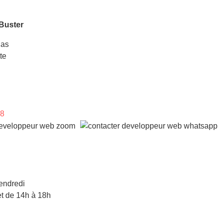
Buster
las
te
98
endredi
t de 14h à 18h