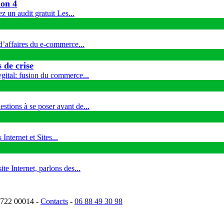
ion 4
 un audit gratuit Les...
 d’affaires du e-commerce...
 de crise
ygital: fusion du commerce...
stions à se poser avant de...
Internet et Sites...
te Internet, parlons des...
 722 00014 -
Contacts
-
06 88 49 30 98