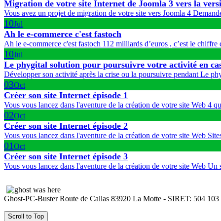
Migration de votre site Internet de Joomla 3 vers la vers
Vous avez un projet de migration de votre site vers Joomla 4 Demandez
10
Jul
Ah le e-commerce c'est fastoch
Ah le e-commerce c'est fastoch 112 milliards d’euros , c’est le chiffre
10
Jul
Le phygital solution pour poursuivre votre activité en cas
Développer son activité après la crise ou la poursuivre pendant Le ph
03
Oct
Créer son site Internet épisode 1
Vous vous lancez dans l'aventure de la création de votre site Web 4 que
02
Oct
Créer son site Internet épisode 2
Vous vous lancez dans l'aventure de la création de votre site Web Sites 
01
Oct
Créer son site Internet épisode 3
Vous vous lancez dans l'aventure de la création de votre site Web Un si
Ghost-PC-Buster Route de Callas 83920 La Motte - SIRET: 504 103
Scroll to Top