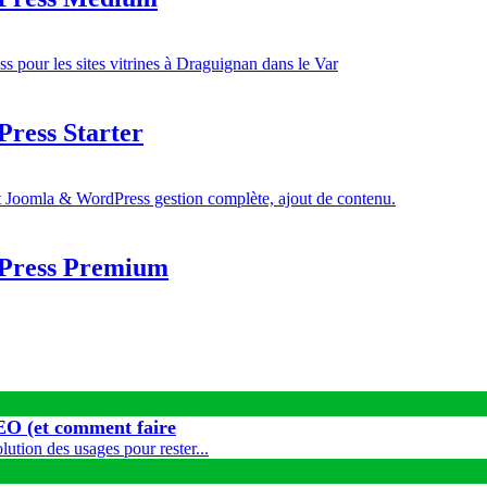
ress Starter
dPress Premium
EO (et comment faire
tion des usages pour rester...