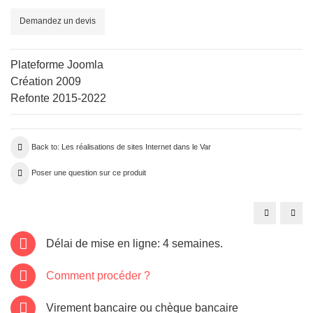
Demandez un devis
Plateforme Joomla
Création 2009
Refonte 2015-2022
Back to: Les réalisations de sites Internet dans le Var
Poser une question sur ce produit
Site
Site
internet
inter
Var:
Drag
fnctasudest.
cave
Délai de mise en ligne: 4 semaines.
dit-
vin-
drag
Comment procéder ?
Virement bancaire ou chèque bancaire