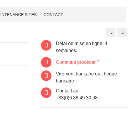
INTENANCE SITES
CONTACT
Site
Site
internet
inter
Cogolin:
Drag
artmediterr
cave
Délai de mise en ligne: 4
dit-
vin-
semaines.
drag
Comment procéder ?
Virement bancaire ou chèque
bancaire
Contact au
+33(0)6 88 49 30 98.