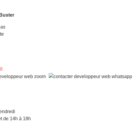
Buster
las
te
98
endredi
t de 14h à 18h