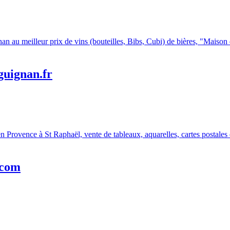
guignan.fr
.com